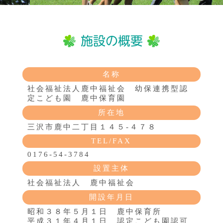
名称
社会福祉法人鹿中福祉会 幼保連携型認
定こども園 鹿中保育園
所在地
三沢市鹿中二丁目１４５-４７８
TEL/FAX
0176-54-3784
設置主体
社会福祉法人 鹿中福祉会
開設年月日
昭和３８年５月１日 鹿中保育所
平成３１年４月１日 認定こども園認可