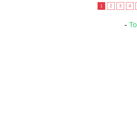
1
2
3
4
-
To