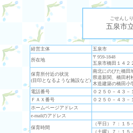
ごせんし
五泉市
経営主体
五泉市
〒959-1848
所在地
五泉市橋田１４２
南北にのびた橋田
保育所付近の状況
県道新関、橋田村
(目印となるような施設など)
木造建築の橋田小
電話番号
０２５０－４３－
ＦＡＸ番号
０２５０－４３－
ホームページアドレス
e-mailのアドレス
（平日）７：１５
保育時間
（土曜）７：１５