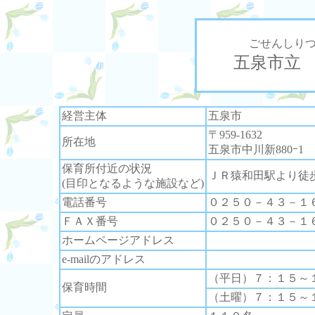
ごせんしり
五泉市立
経営主体
五泉市
〒959-1632
所在地
五泉市中川新880ｰ1
保育所付近の状況
ＪＲ猿和田駅より徒
(目印となるような施設など)
電話番号
０２５０－４３－１
ＦＡＸ番号
０２５０－４３－１
ホームページアドレス
e-mailのアドレス
（平日）７：１５～
保育時間
（土曜）７：１５～