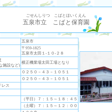
ごせんしりつ こばとほいくえん
五泉市立 こばと保育園
五泉市
〒959-1825
五泉市太田１‐１０‐２８
況
横正機業場太田工場となり
な施設など)
０２５０－４３－１０５１
０２５０－４３－１０５１
ドレス
（平日）７：１５～１８：４５
（土曜）７：１５～１２：００