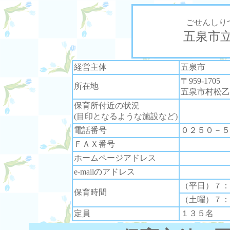
ごせんしり
五泉市
経営主体
五泉市
〒959-1705
所在地
五泉市村松乙1
保育所付近の状況
(目印となるような施設など)
電話番号
０２５０－５
ＦＡＸ番号
ホームページアドレス
e-mailのアドレス
（平日）７：
保育時間
（土曜）７：
定員
１３５名