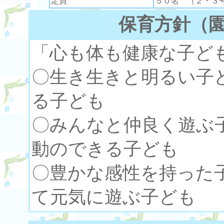
定員
５０名 （２・３
保育方針（
「心も体も健康な子ども
〇生き生きと明る
る子ども
〇みんなと仲良く
動のできる子ども
〇豊かな感性を持っ
て元気に遊ぶ子ども