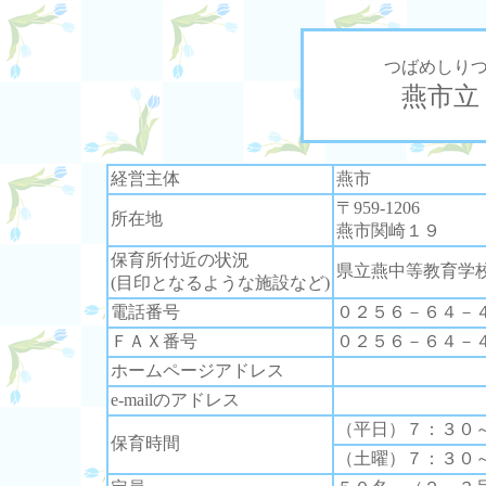
つばめしり
燕市立
経営主体
燕市
〒959-1206
所在地
燕市関崎１９
保育所付近の状況
県立燕中等教育学
(目印となるような施設など)
電話番号
０２５６－６４－
ＦＡＸ番号
０２５６－６４－
ホームページアドレス
e-mailのアドレス
（平日）７：３０
保育時間
（土曜）７：３０