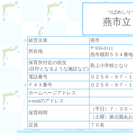
つばめしり
燕市立
経営主体
燕市
〒959-0111
所在地
燕市横田５３４番地
保育所付近の状況
島上小学校となり
(目印となるような施設など)
電話番号
０２５６－９７－１
ＦＡＸ番号
０２５６－９７－１
ホームページアドレス
e-mailのアドレス
（平日）７：３０～
保育時間
（土曜）拠点園あお
定員
７０名