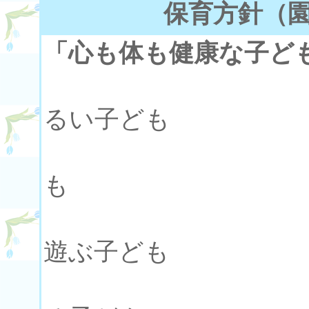
保育方針（
「心も体も健康な子ど
○いき
るい子ども
○意欲
も
○みん
遊ぶ子ども
○考え