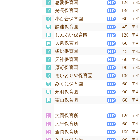
恵愛保育園
120
〒41
光長保育園
130
〒41
小百合保育園
60
〒41
静浦保育園
45
〒41
しんあい保育園
120
〒41
大泉保育園
60
〒41
多比保育園
45
〒41
天神保育園
60
〒41
原町保育園
90
〒41
まいとりや保育園
100
〒41
みくに保育園
60
〒41
永明保育園
90
〒41
霊山保育園
60
〒41
大岡保育所
120
〒41
大平保育所
60
〒41
金岡保育所
160
〒41
〒41