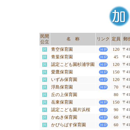
民間
名 称
リンク
定員
郵
公立
青空保育園
120
〒41
青葉保育園
45
〒41
認定こども園杉浦学園
120
〒41
愛鷹保育園
150
〒41
いずみ保育園
120
〒41
浮島保育園
70
〒41
丘の上保育園
80
〒41
岳東保育園
150
〒41
認定こども園片浜桜
90
〒41
かぬき保育園
60
〒41
かぴらばす保育園
60
〒41