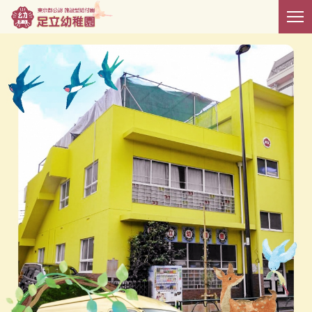
メ
ホーム
園の概要
園の生活
預かり保育・延長保育
新着ニュース
入園案内
４年保育（満３歳児）