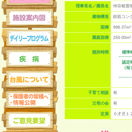
理事長名／園長名
仲宗根寛
>ホーム
建物構造
鉄筋コン
面積
996.37m²
施設案内図
園庭面積
250.00m²
デイリープログラム
開所時間
標準
認定
（短
疾病
台風について
子育て相談
有
父母の会
有
定員
０才児１