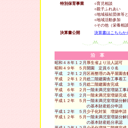
特別保育事業
○育児相談
○親子ふれあい
○地域福祉団体等
○地域活動参加
○その他（栄養相
決算書公開
決算書はこちらか
沿 革
昭和４８年１２月
厚生省より法人認可
昭和４９年 ５月
開園 定員６０名
平成 ２年１２月
区画整理の為平屋園舎
平成 ２年１２月
総二階建園舎工事着工
平成 ３年 ５月
総二階建園舎完成
平成 ６年 ２月
一階未満児室増築工事
平成 ６年 ２月
一階未満児室増築完成
平成１２年 ５月
一階未満児室増築分解
の基本財産処分申請
平成１２年 ５月
少子化対策 増築申請
平成１２年 ５月
一階未満児室増築分解
の基本財産処分承認
平成１２年１２月
少子化増築二階建完成