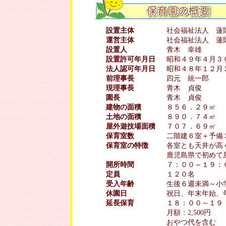
設置主体
社会福祉法人 蓮
運営主体
社会福祉法人 蓮
設置人
青木 幸雄
設置許可年月日
昭和４９年４月３
法人認可年月日
昭和４８年１２月
前理事長
四元 統一郎
現理事長
青木 貞俊
園長
青木 貞俊
建物の面積
８５６．２９㎡
土地の面積
８９０．７４㎡
屋外遊技場面積
７０７．６９㎡
保育室数
二階建６室＋予備
保育室の特徴
各室とも天井が高
鹿児島県で初めて
開所時間
７：００～１９：
定員
１２０名
受入年齢
生後６週未満～小
休園日
祝日、年末年始、
延長保育
１８：００～１９
月額：2,500円 
おやつ代を含む