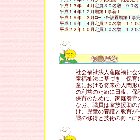
平成１３年 ４月
定員３０名増 ９０名
平成１４年１２月
増築工事着工
平成１５年 ３月
ｴﾚﾍﾞｰﾀｰ設置増築工事
平成１５年 ４月
定員２０名増 １１０
平成２２年１０月
定員１０名増 １２０
社会福祉法人蓮隆福祉会
童福祉法に基づき「保育
童における将来の人間形
の利益のために日夜、保
保育のために、家庭養育
なお、職員は家族援助の
け、児童の養護と教育が
識の修得と技術の向上に