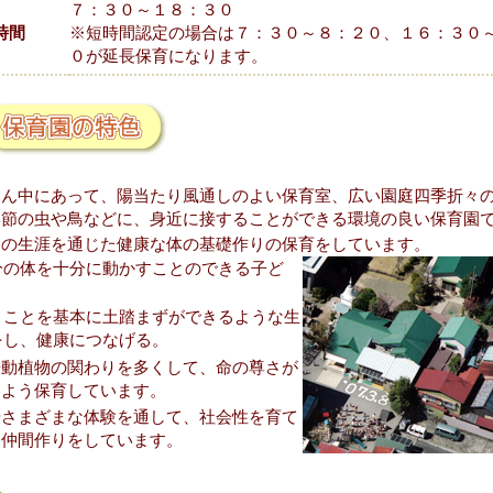
７：３０～１８：３０
時間
※短時間認定の場合は７：３０～８：２０、１６：３０
０が延長保育になります。
まん中にあって、陽当たり風通しのよい保育室、広い園庭四季折々
季節の虫や鳥などに、身近に接することができる環境の良い保育園
もの生涯を通じた健康な体の基礎作りの保育をしています。
分の体を十分に動かすことのできる子ど
。
くことを基本に土踏まずができるような生
をし、健康につなげる。
や動植物の関わりを多くして、命の尊さが
るよう保育しています。
やさまざまな体験を通して、社会性を育て
ら仲間作りをしています。