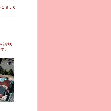
～１８：０
の花が咲
です。