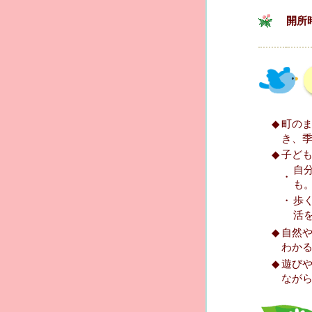
開所
◆
町の
き、
◆
子ど
自
・
も
・
歩
活
◆
自然
わか
◆
遊び
なが