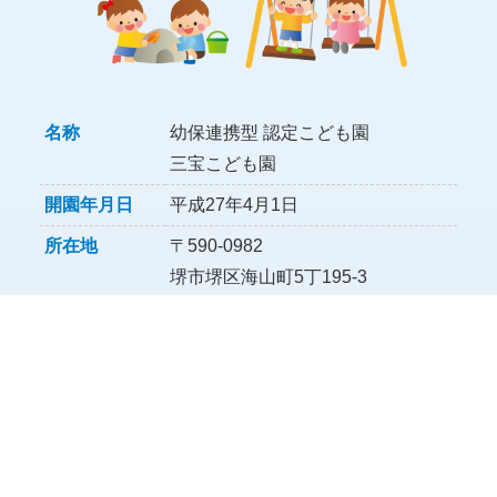
名称
幼保連携型 認定こども園
三宝こども園
開園年月日
平成27年4月1日
所在地
〒590-0982
堺市堺区海山町5丁195-3
連絡先
TEL：282-7000
FAX：282-7001
定員
110名
保育年齢
０歳児（生後8週より）から５歳児
（就学前）まで