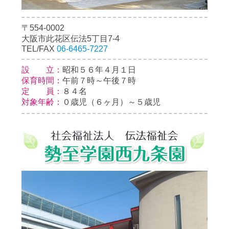
〒554-0002
大阪市此花区伝法5丁目7-4
TEL/FAX
06-6465-7227
設 立：
昭和５６年４月１日
保育時間：
午前７時～午後７時
定 員：
８４名
対象年齢：
０歳児（６ヶ月）～５歳児