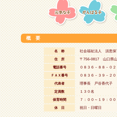
概 要
社会福祉法人 須恵保
名 称
〒756-0817 山
住 所
０８３６－８８－０２
電話番号
０８３６－３９－２０
ＦＡＸ番号
理事長 戸谷香代子
代表者
１３０名
定員数
７：００～１９：００
保育時間
祝日・日曜日
休 日