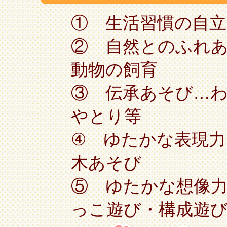
① 生活習慣の自
② 自然とのふれ
動物の飼育
③ 伝承あそび…
やとり等
④ ゆたかな表現力
木あそび
⑤ ゆたかな想像
っこ遊び・構成遊