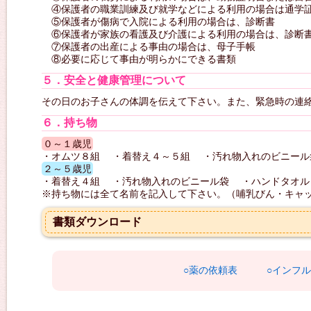
④保護者の職業訓練及び就学などによる利用の場合は通学
⑤保護者が傷病で入院による利用の場合は、診断書
⑥保護者が家族の看護及び介護による利用の場合は、診断
⑦保護者の出産による事由の場合は、母子手帳
⑧必要に応じて事由が明らかにできる書類
５．安全と健康管理について
その日のお子さんの体調を伝えて下さい。また、緊急時の連
６．持ち物
０～１歳児
・オムツ８組 ・着替え４～５組 ・汚れ物入れのビニー
２～５歳児
・着替え４組 ・汚れ物入れのビニール袋 ・ハンドタオ
※持ち物には全て名前を記入して下さい。（哺乳びん・キャ
書類ダウンロード
○薬の依頼表
○インフ