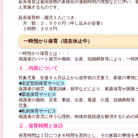
延長保育は雇用形態の多様化や通勤時間の増加などに伴い、
え実施するものです。
延長保育料：園児１人につき
月 額：２，５００円（申し込みが必要）
１時間：３００円
一時預かり保育（現在休止中）
一時預かり保育とは・・・
保護者のパート就労や傷病、出産、冠婚葬祭等により、一時
１．内容について
対象児童…生後６ヵ月以上から就学前の児童で、家庭の事情
■非定型的保育サービス
保護者の就労、職業訓練、就学などにより、家庭保育が困難
■緊急保育サービス
保護者の傷病、災害、事故、出産、看護、介護、冠婚葬祭等
児童。
■私的保育サービス
保護者の育児に伴う心理的、肉体的負担感を解消するための
２．保育時間と休日
保育時間は１日につき８時間を原則とし、その家庭の事情を