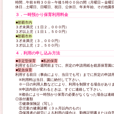
時間…午前８時３０分～午後５時００分の間（月曜日～金曜
休日…土曜日、日曜日、祝日、公休日、年末年始、その他園
３．一時預かり保育利用料金
■那覇市内
３才未満児（１日２，０００円）
３才以上児（１日１，５００円）
■那覇市外
３才未満児（３，０００円）
３才以上児（２，５００円）
４．利用の申し込み方法
■非定型保育
■私的保育
利用する日の一週間前までに、所定の申請用紙を鏡原保育園
■緊急保育
利用する前日（事由により、当日でも可）までに所定の申請
※利用料は当日、園に納付して下さい。
※一日の利用人数などにより、利用を制限する場合があり
※申請内容が変わるときは、すぐに連絡して下さい。
※都合により一時預かり保育の必要がなくなった場合は連絡
◎添付書類
①健康保険証（写し）
②児童の健康診断（３ヵ月以内のもの）
③保護者の就労による利用の場合は、勤務証明書または自