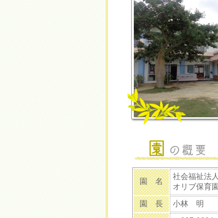
社会福祉法
園 名
オリブ保育
園 長
小林 明