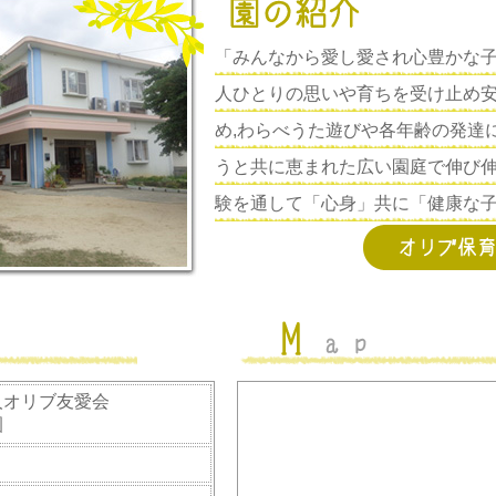
「みんなから愛し愛され心豊かな
人ひとりの思いや育ちを受け止め
め,わらべうた遊びや各年齢の発達
うと共に恵まれた広い園庭で伸び
験を通して「心身」共に「健康な
人オリブ友愛会
園