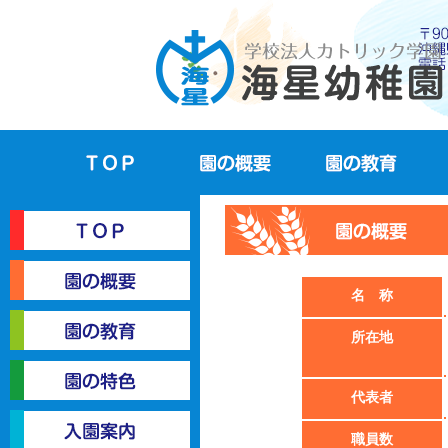
トップ
園の概要
園の教育
トップ
名 称
園の概要
所在地
園の教育
代表者
園の特色
職員数