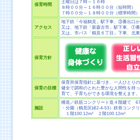
土曜日は７時～１６時
保育時間
８時００分～１６時００分（短時間）
７時００分～１８時００分（標準時間）
地下鉄「今福鶴見」駅下車、③番出口か
アクセス
又は、地下鉄「新森古市」駅下車、①番
又は、市バス「鶴見６丁目」下車、北東
保育方針
保育所保育指針に基づき、一人ひとりの
保育の目標
健全で調和のとれた豊かな人間性を持っ
育て、子育ちができる環境を整えます。
構造／鉄筋コンクリート造４階建て 673.
施設
・分園（鶴見区緑2-4-53）鉄骨コンク
１階100.12m² ２階100.12m²