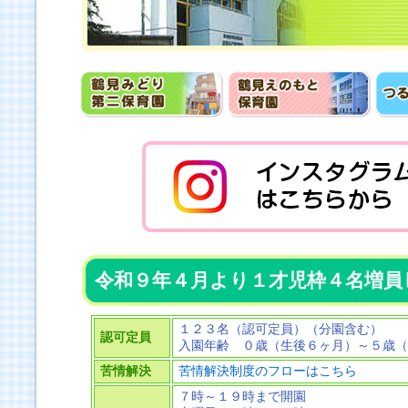
令和９年４月より１才児枠４名増員
１２３名（認可定員）（分園含む）
認可定員
入園年齢 ０歳（生後６ヶ月）～５歳（
苦情解決
苦情解決制度のフローはこちら
７時～１９時まで開園