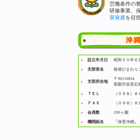
労働条件の
研修事業、
実発展
を目
●
設立年月日
昭和５０年６
●
支部長名
牧港ひまわり
〒903-0804
●
支部所在地
那覇市首里石嶺
●
ＴＥＬ
（０９８）８
●
ＦＡＸ
（０９８）８
●
会員数
290ヶ園
●
機関紙名
『保育沖縄』