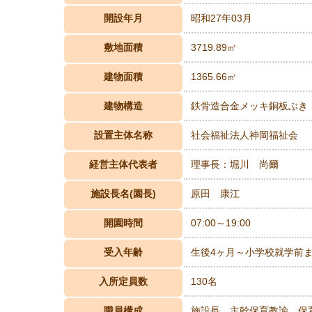
開設年月
昭和27年03月
敷地面積
3719.89㎡
建物面積
1365.66㎡
建物構造
鉄骨造合金メッキ銅板ぶき
設置主体名称
社会福祉法人神岡福祉会
経営主体代表者
理事長：堀川 尚爾
施設長名(園長)
原田 康江
開園時間
07:00～19:00
受入年齢
生後4ヶ月～小学校就学前
入所定員数
130名
職員構成
施設長 主幹保育教諭 保