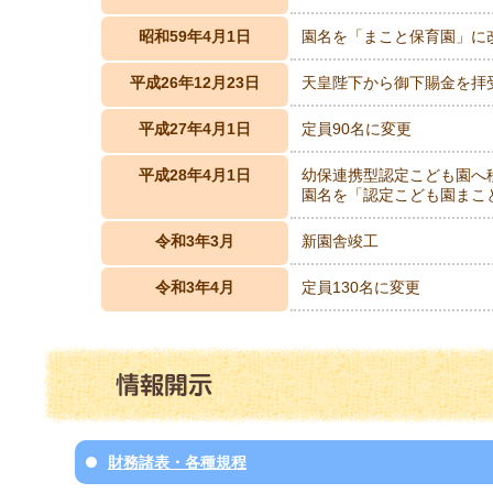
昭和59年4月1日
園名を「まこと保育園」に
平成26年12月23日
天皇陛下から御下賜金を拝
平成27年4月1日
定員90名に変更
平成28年4月1日
幼保連携型認定こども園へ移
園名を「認定こども園まこ
令和3年3月
新園舎竣工
令和3年4月
定員130名に変更
財務諸表・各種規程