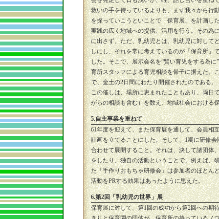
会を発足して日も浅いが、唯、話し合いを重ね
救いの手を待っているよりも、まず我々から行
を探っていこうといことで「保育展」を計画し
実践の広く地域への提供、活用を行う。その為に
に出さず、ただ、乳幼児とは、乳幼児に対して
しにし、それを常に考えているのが「保育所」
した。そこで、展示会名を“賢い育児をする為に
育所スタッフによる育児相談を骨子に据えた。こ
で、金土の2日間にわたり開催されたのである。
この催しは、場所に恵まれたこともあり、両日で1
がらの相談も含む）を数え、地域社会における
5.自主事業を重ねて
61年度を迎えて、また保育展を通して、会員相
計画を立てることにした。そして、1期に研修会
合わせて展開すること。それは、決して諸団体
をしたり、独自の活動ということで、例えば、
た「手作りおもちゃ研修会」は参加者のほとん
活動をPRする効果はあったように思えた。
6.第2回「乳幼児の世界」展
保育展に対して、第1回の成功から第2回への期
きりと保育園の団体が、保育所の持っているノ