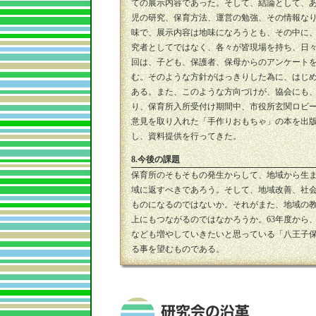
ての展示内容であった。そして、結論として、あ
児の研究、保育方法、運営の勉強、その情報な
味で、展示内容は地味になろうとも、その中に
究者としてではなく、各々が皆現場を持ち、日々
回は、子ども、保護者、保母からのアンケート
む。そのような方針がはっきりした為に、はじ
ある。また、このような方向づけが、協会にも、
り、保育所入所受付け期間中、市役所玄関ロビ
意見を取り入れた「手作りおもちゃ」の本を出
し、資料提供を行ってきた。
8.今後の課題
保育所のそもそもの発生からして、地域から生
域に返すべきであろう。そして、地域改善、社
ものになるのではないか。それがまた、地域の
上にもつながるのではなかろうか。63年度から
なども増やしていきたいと思っている「八王子
る事を望むものである。