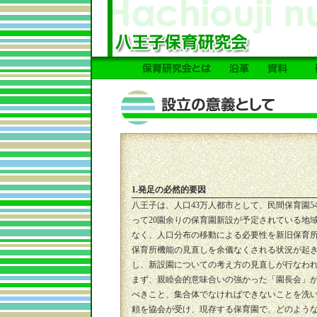
1.発足の必然的要因
八王子は、人口43万人都市として、民間保育園5
って20園余りの保育園新設が予定されている地
なく、人口分布の移動による必要性を新旧保育
保育所機能の見直しを余儀なくされる状況が起
し、新設園についての考え方の見直しが行なわ
まず、親睦会的意味合いの強かった「園長会」
べきこと、集合体でなければできないことを洗
頼を協会が受け、現存する保育園で、どのよう