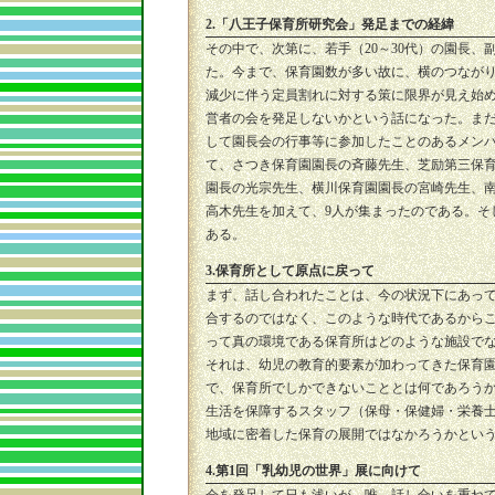
2.「八王子保育所研究会」発足までの経緯
その中で、次第に、若手（20～30代）の園長
た。今まで、保育園数が多い故に、横のつなが
減少に伴う定員割れに対する策に限界が見え始
営者の会を発足しないかという話になった。ま
して園長会の行事等に参加したことのあるメンバ
て、さつき保育園園長の斉藤先生、芝励第三保
園長の光宗先生、横川保育園園長の宮崎先生、
高木先生を加えて、9人が集まったのである。そし
ある。
3.保育所として原点に戻って
まず、話し合われたことは、今の状況下にあっ
合するのではなく、このような時代であるから
って真の環境である保育所はどのような施設で
それは、幼児の教育的要素が加わってきた保育
で、保育所でしかできないこととは何であろう
生活を保障するスタッフ（保母・保健婦・栄養
地域に密着した保育の展開ではなかろうかとい
4.第1回「乳幼児の世界」展に向けて