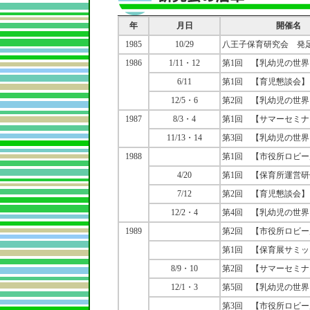
年
月日
開催名
1985
10/29
八王子保育研究会 発
1986
1/11・12
第1回 【乳幼児の世界
6/11
第1回 【育児懇談会】
12/5・6
第2回 【乳幼児の世界
1987
8/3・4
第1回 【サマーセミナ
11/13・14
第3回 【乳幼児の世界
1988
第1回 【市役所ロビ
4/20
第1回 【保育所運営
7/12
第2回 【育児懇談会】
12/2・4
第4回 【乳幼児の世界
1989
第2回 【市役所ロビ
第1回 【保育展サミッ
8/9・10
第2回 【サマーセミナ
12/1・3
第5回 【乳幼児の世界
第3回 【市役所ロビ