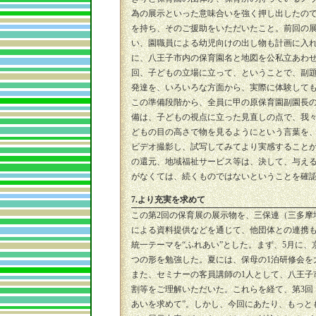
為の展示といった意味合いを強く押し出したの
を持ち、そのご援助をいただいたこと。前回の
い、園職員による幼児向けの出し物も計画に入
に、八王子市内の保育園名と地図を公私立あわ
回、子どもの立場に立って、ということで、副題
発達を、いろいろな方面から、実際に体験して
この準備段階から、全員に甲の原保育園副園長の
備は、子どもの視点に立った見直しの点で、我
どもの目の高さで物を見るようにという言葉を、
ビデオ撮影し、試写してみてより実感すること
の還元、地域福祉サービス等は、決して、与え
がなくては、続くものではないということを確
7.より充実を求めて
この第2回の保育展の展示物を、三保連（三多摩
による資料提供などを通じて、他団体との連携も
統一テーマを“ふれあい”とした。まず、5月に
つの形を勉強した。夏には、保母の1泊研修会を
また、セミナーの客員講師の1人として、八王子
割等をご理解いただいた。これらを経て、第3回
あいを求めて”。しかし、今回にあたり、もっと