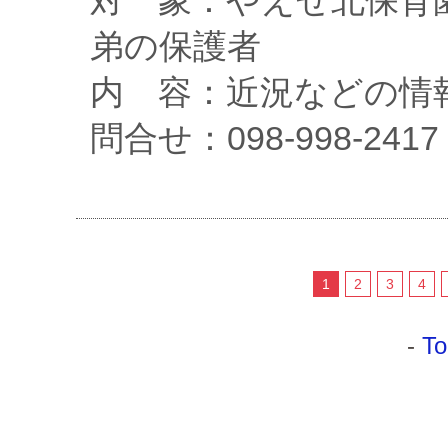
対 象：やえせ北保育
弟の保護者
内 容：近況などの情
問合せ：098-998-24
1
2
3
4
-
To